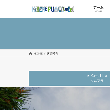
コ
ナ
ホーム
ン
ビ
HOME
テ
ゲ
ン
ー
ツ
シ
へ
ョ
ス
ン
キ
に
ッ
移
HOME
講師紹介
プ
動
►Kumu Hula
クムフラ