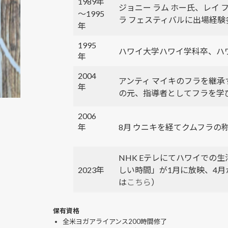
1989年
ジョニー ラム ホー氏、レイ
～1995
ラ フェスティバルに出場経験
年
1995
ハワイ大学ハワイ学科卒、ハ
年
2004
アンティ マイキのフラを継承
年
の元、指導者としてフラを学
2006
年
8月 ウニキを経てクムフラの
NHK Eテレにてハワイでの
2023年
しい時間」が1月に放映、4月
は
こちら
）
保有資格
全米ヨガアライアンス200時間修了