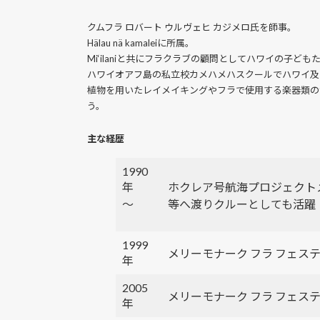
クムフラ ロバート ウルヴェヒ カジメロ氏を師事。
Hälau nä kamaleiに所属。
Mi‘ilaniと共にフラクラブの顧問としてハワイの子ど
ハワイオアフ島の私立校カメハメハスクールでハワイ及
植物を用いたレイメイキングやフラで使用する楽器類の
う。
主な経歴
1990
年
ホクレア号航海プロジェクト
～
等へ渡りクルーとしても活躍
1999
メリーモナーク フラ フェステ
年
2005
メリーモナーク フラ フェス
年