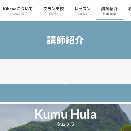
Kīheneについて
ブランチ校
レッスン
講師紹介
About Us
Branch
Lesson
Instructor
講師紹介
Kumu Hula
クムフラ