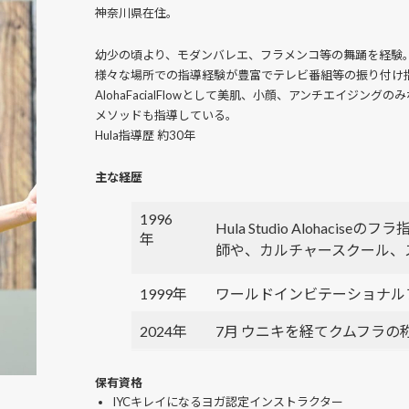
神奈川県在住。
幼少の頃より、モダンバレエ、フラメンコ等の舞踊を経験
様々な場所での指導経験が豊富でテレビ番組等の振り付け
AlohaFacialFlowとして美肌、小顔、アンチエイジ
メソッドも指導している。
Hula指導歴 約30年
主な経歴
1996
Hula Studio Alohac
年
師や、カルチャースクール、
1999年
ワールドインビテーショナル
2024年
7月 ウニキを経てクムフラの
保有資格
IYCキレイになるヨガ認定インストラクター