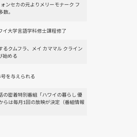
 フォンセカの元よりメリーモナーク フ
多数。
ワイ大学言語学科修士課程修了
するクムフラ、メイ カママル クライン
び始める
称号を与えられる
生活の密着特別番組「ハワイの暮らし 優
からは毎月1回の放映が決定（番組情報