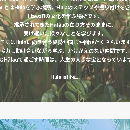
lauとはHulaを学ぶ場所、Hulaのステップや振り付けを
Hawai'iの文化を学ぶ場所です。
継承されてきたHālauの在り方そのままに、
受け継いだ様々なことを学びます。
こにはHulaに向き合う姿勢が同じ仲間がたくさんいま
協力し助け合いながら学ぶ、かけがえのない仲間です。
のHālauで過ごす時間は、人生の大きな宝となっていま
Hula is life....