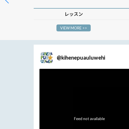
レッスン
VIEW MORE >>
@
kihenepuauluwehi
Feed not available