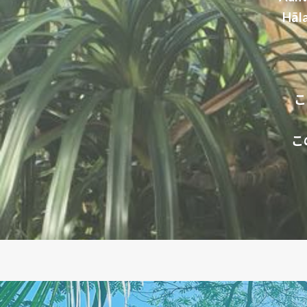
Hā
こ
こ