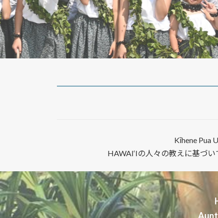
Kīhene 
HAWAI‘Iの人々の教えに基づ
Aun