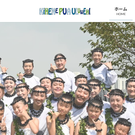
コ
ナ
ホーム
ン
ビ
HOME
テ
ゲ
ン
ー
ツ
シ
へ
ョ
ス
ン
キ
に
ッ
移
プ
動