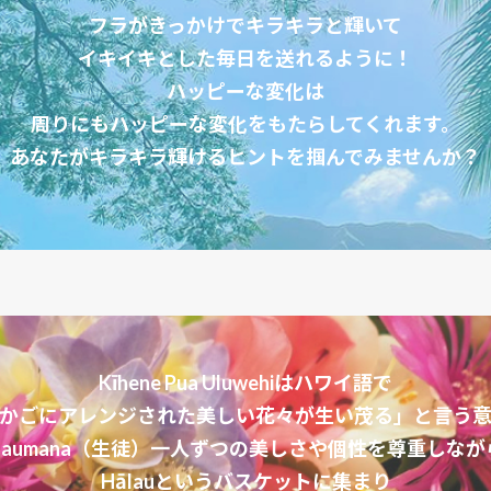
フラがきっかけでキラキラと輝いて
イキイキとした毎日を送れるように！
ハッピーな変化は
周りにもハッピーな変化をもたらしてくれます。
あなたがキラキラ輝けるヒントを掴んでみませんか？
Kīhene Pua Uluwehiはハワイ語で
かごにアレンジされた美しい花々が生い茂る」と言う
Haumana（生徒）一人ずつの美しさや個性を尊重しなが
Hālauというバスケットに集まり