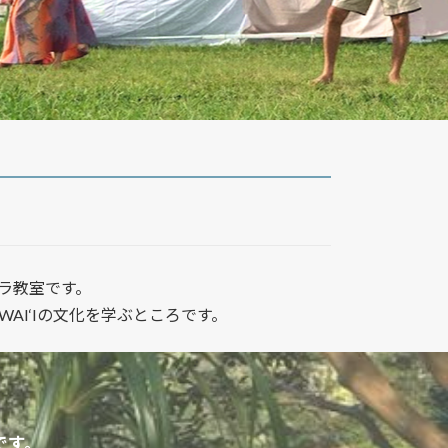
るフラ教室です。
WAI‘Iの文化を学ぶところです。
。
uです。