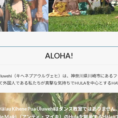
ALOHA!
Pua Uluwehi（キヘネプアウルヴェヒ）は、神奈川県川崎市にあ
いて外国人である私たちが真撃な気持ちでHULAを中心とするHA
Hālau Kīhene Pua Uluwehiはダンス教室ではありません
tie Maiki （アンティ・マイキ）のHulaを継承するHāla