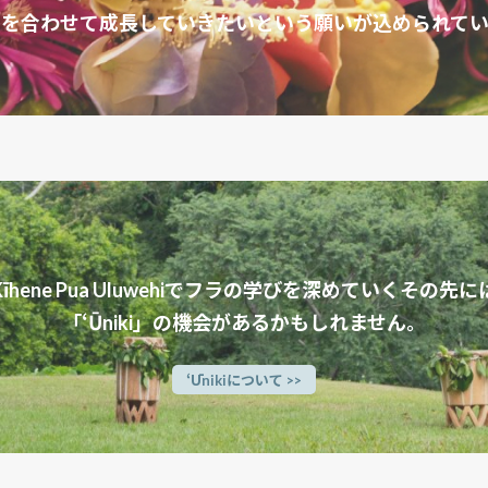
力を合わせて成長していきたいという願いが込められてい
Kīhene Pua Uluwehiでフラの学びを深めていくその先に
「ʻŪniki」の機会があるかもしれません。
ʻŪnikiについて >>