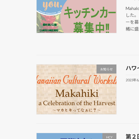
Mah
した。
ーを募
緒に盛り
ハワ
お知らせ
2023年
第２回 
HCY