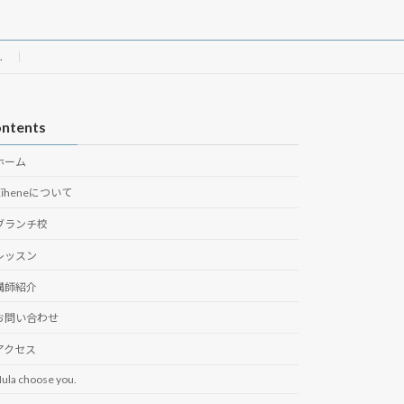
.
ntents
ホーム
Kīheneについて
ブランチ校
レッスン
講師紹介
お問い合わせ
アクセス
ula choose you.