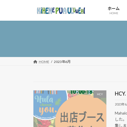
コ
ナ
ホーム
ン
ビ
HOME
テ
ゲ
ン
ー
ツ
シ
へ
ョ
ス
ン
キ
に
ッ
移
HOME
2023年6月
プ
動
HC
HCY
2023年
Mah
した。
集しま