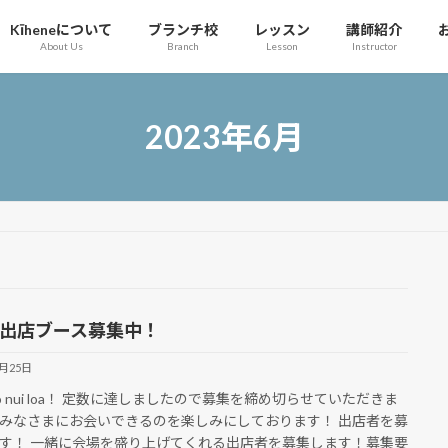
Kīheneについて
ブランチ校
レッスン
講師紹介
About Us
Branch
Lesson
Instructor
2023年6月
Y. 出店ブース募集中！
6月25日
alo nui loa！ 定数に達しましたので募集を締め切らせていただきま
みなさまにお会いできるのを楽しみにしております！ 出店者を募
す！ 一緒に会場を盛り上げてくれる出店者を募集します！募集要