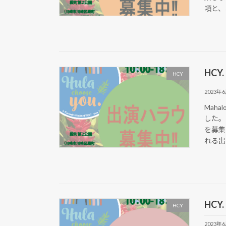
項と、お
HCY
HCY
2023年
Mah
した。
を募集
れる出演
HC
HCY
2023年